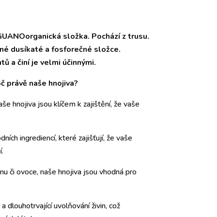
GUANOorganická složka. Pochází z trusu.
nné dusíkaté a fosforečné složce.
 a činí je velmi účinnými.
č právě naše hnojiva?
še hnojiva jsou klíčem k zajištění, že vaše
ních ingrediencí, které zajišťují, že vaše
í.
inu či ovoce, naše hnojiva jsou vhodná pro
 a dlouhotrvající uvolňování živin, což