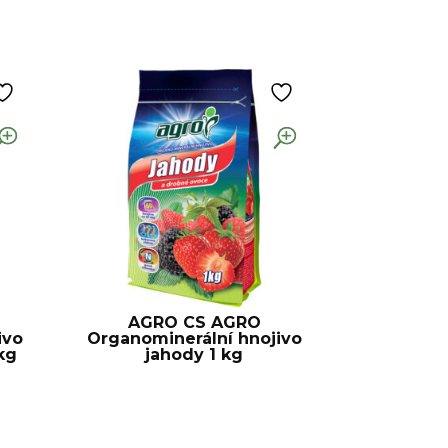
AGRO CS AGRO
ivo
Organominerální hnojivo
kg
jahody 1 kg