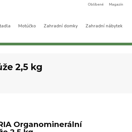
Oblíbené
Magazín
tadla
Motúčko
Zahradní domky
Zahradní nábytek
že 2,5 kg
IA Organominerální