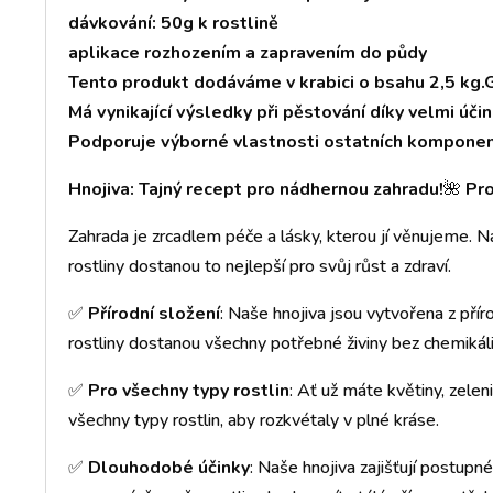
dávkování: 50g k rostlině
aplikace rozhozením a zapravením do půdy
Tento produkt dodáváme v krabici o bsahu 2,5 kg.
Má vynikající výsledky při pěstování díky velmi úči
Podporuje výborné vlastnosti ostatních komponentů
Hnojiva: Tajný recept pro nádhernou zahradu!
🌺
Pro
Zahrada je zrcadlem péče a lásky, kterou jí věnujeme. Na
rostliny dostanou to nejlepší pro svůj růst a zdraví.
✅
Přírodní složení
: Naše hnojiva jsou vytvořena z přírod
rostliny dostanou všechny potřebné živiny bez chemikáli
✅
Pro všechny typy rostlin
: Ať už máte květiny, zelen
všechny typy rostlin, aby rozkvétaly v plné kráse.
✅
Dlouhodobé účinky
: Naše hnojiva zajišťují postupné