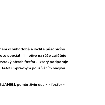
ahem dlouhodobě a rychle působícího
toto speciální hnojivo na růže zajišťuje
 vysoký obsah fosforu, který podporuje
o GUANO. Správným používáním hnojiva
GUANEM, poměr živin dusík - fosfor -