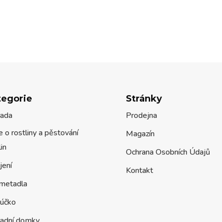
tegorie
Stránky
rada
Prodejna
 o rostliny a pěstování
Magazín
lin
Ochrana Osobních Údajů
jení
Kontakt
metadla
účko
radní domky