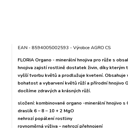
EAN - 8594005002593 - Výrobce AGRO CS
FLORIA Organo - minerální hnojiva pro růže s obs
hnojiva zajistí rostlině dostatek živin, díky kterým 
vyšší tvorbu květů a prodlužuje kvetení. Obsahuje
bohatost a vybarvení květů růží a přírodní hnojiv
docílíme zdravých a krásných růží.
složení: kombinované organo -minerální hnojivo s 
draslík 6 – 8 – 10 + 2 MgO
nehrozí popálení rostliny
rovnoměrná výživa – nehrozí přehnojení