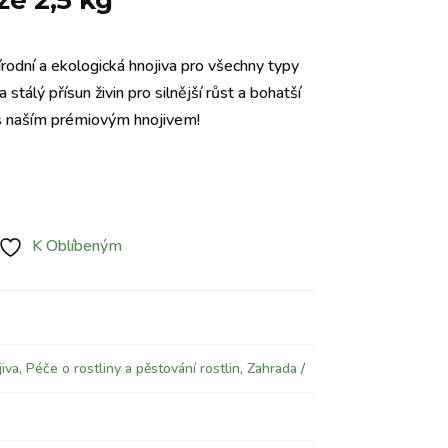
že 2,5 kg
írodní a ekologická hnojiva pro všechny typy
a stálý přísun živin pro silnější růst a bohatší
 s naším prémiovým hnojivem!
K Oblíbeným
iva
,
Péče o rostliny a pěstování rostlin
,
Zahrada