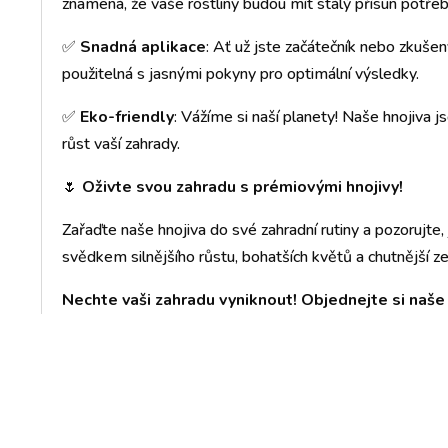
znamená, že vaše rostliny budou mít stálý přísun potřeb
✅
Snadná aplikace
: Ať už jste začátečník nebo zkušen
použitelná s jasnými pokyny pro optimální výsledky.
✅
Eko-friendly
: Vážíme si naší planety! Naše hnojiva j
růst vaší zahrady.
🌷
Oživte svou zahradu s prémiovými hnojivy!
Zařaďte naše hnojiva do své zahradní rutiny a pozorujte,
svědkem silnějšího růstu, bohatších květů a chutnější ze
Nechte vaši zahradu vyniknout! Objednejte si naše 