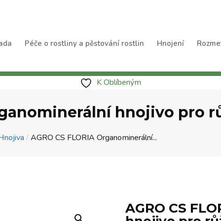
ada
Péče o rostliny a pěstování rostlin
Hnojení
Rozme
K Oblíbeným
anominerální hnojivo pro rů
Hnojiva
/
AGRO CS FLORIA Organominerální...
AGRO CS FLOR