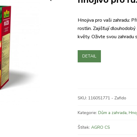
hnojivo pro rů
Hnojiva pro vaši zahradu: Př
rostlin. Zajišťují dlouhodobý 
květy. Oživte svou zahradu
DETAIL
SKU:
116051771 - Zafido
Kategorie:
Dům a zahrada
,
Hnoj
Štítek:
AGRO CS