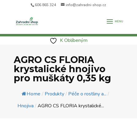
606 865 324
info@zahradni-shop.cz
K Oblíbeným
AGRO CS FLORIA
krystalické hnojivo
pro muškáty 0,35 kg
Home
/
Produkty
/
Péče o rostliny a...
/
Hnojiva
/
AGRO CS FLORIA krystalické...