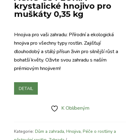
krystalické hnojivo pro
muškáty 0,35 kg
Hnojiva pro vaši zahradu: Přírodní a ekologická
hnojiva pro všechny typy rostlin. Zajišťují
dlouhodobý a stálý přísun živin pro silnější růst a
bohatší květy. Oživte svou zahradu s naším
prémiovým hnojivem!
DETAIL
K Oblíbeným
Kategorie:
Dům a zahrada
,
Hnojiva
,
Péče o rostliny a
pěstování rostlin
,
Zahrada