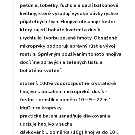
petúnie, lobelky, fuchsie a další balkónové
květiny, které vyžadují vysoké dávky rychle
přijatelných živin. Hnojivo obsahuje fosfor,
který zajistí bohaté kvetení a dusík
urychlující tvorbu zelené hmoty. Obsažené
mikroprvky podporují správný růst a vývoj
rostlin. Správným používáním tohoto hnojiva
docílíme zdravých a zelených listu a
bohatého kvetení.
složení: 100% vodorozpustné krystalické
hnojivo s obsahem mikroprvků, dusík -
fosfor - draslík v poměru 10 – 9 – 22 + 1
MgO + mikroprvky
praktické balení usnadňuje dávkování a
udržuje hnojivo v suchu
dávkování: 1 odměrka (10g) hnojiva do 10 l