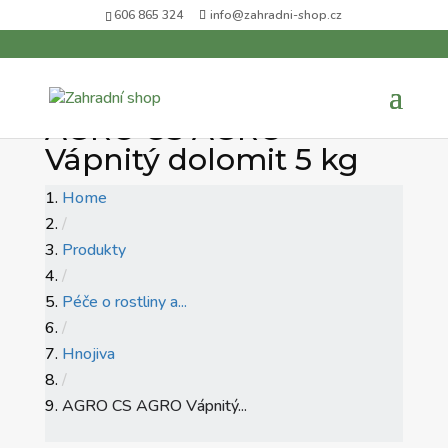
606 865 324
info@zahradni-shop.cz
AGRO CS AGRO
Vápnitý dolomit 5 kg
Home
/
Produkty
/
Péče o rostliny a...
/
Hnojiva
/
AGRO CS AGRO Vápnitý...