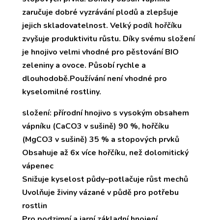
zaručuje dobré vyzrávání plodů a zlepšuje
jejich skladovatelnost. Velký podíl hořčíku
zvyšuje produktivitu růstu. Díky svému složení
je hnojivo velmi vhodné pro pěstování BIO
zeleniny a ovoce. Působí rychle a
dlouhodobě.Používání není vhodné pro
kyselomilné rostliny.
složení: přírodní hnojivo s vysokým obsahem
vápníku (CaCO3 v sušině) 90 %, hořčíku
(MgCO3 v sušině) 35 % a stopových prvků
Obsahuje až 6x více hořčíku, než dolomitický
vápenec
Snižuje kyselost půdy–potlačuje růst mechů
Uvolňuje živiny vázané v půdě pro potřebu
rostlin
Pro podzimní a jarní základní hnojení