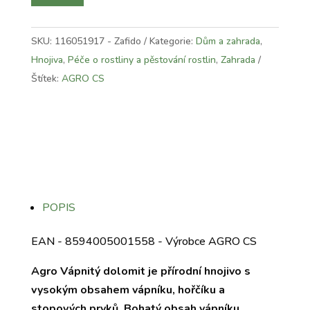
SKU:
116051917 - Zafido
Kategorie:
Dům a zahrada
,
Hnojiva
,
Péče o rostliny a pěstování rostlin
,
Zahrada
Štítek:
AGRO CS
POPIS
EAN - 8594005001558 - Výrobce AGRO CS
Agro Vápnitý dolomit je přírodní hnojivo s
vysokým obsahem vápníku, hořčíku a
stopových prvků. Bohatý obsah vápníku