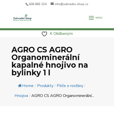
606 865 324
info@zahradni-shop.cz
K Oblíbeným
AGRO CS AGRO
Organominerální
kapalné hnojivo na
bylinky 1 l
Home
/
Produkty
/
Péče o rostliny
/
Hnojiva
/
AGRO CS AGRO Organominerální...