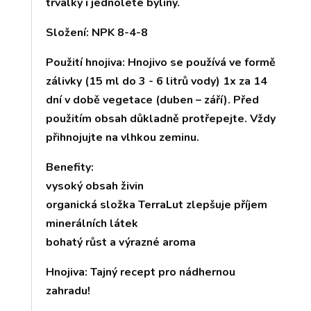
trvalky i jednoleté byliny.
Složení: NPK 8-4-8
Použití hnojiva: Hnojivo se používá ve formě
zálivky (15 ml do 3 - 6 litrů vody) 1x za 14
dní v době vegetace (duben – září). Před
použitím obsah důkladně protřepejte. Vždy
přihnojujte na vlhkou zeminu.
Benefity:
vysoký obsah živin
organická složka TerraLut zlepšuje příjem
minerálních látek
bohatý růst a výrazné aroma
Hnojiva: Tajný recept pro nádhernou
zahradu!