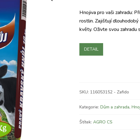
Hnojiva pro vaši zahradu: Př
rostlin. Zajišťují dlouhodobý 
květy. Oživte svou zahradu
DETAIL
SKU:
116053152 - Zafido
Kategorie:
Dům a zahrada
,
Hnoj
Štítek:
AGRO CS