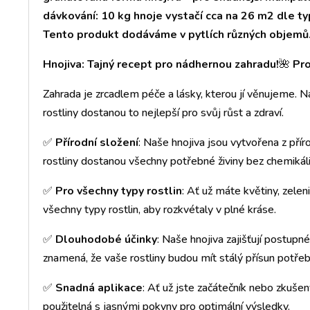
dávkování: 10 kg hnoje vystačí cca na 26 m2 dle ty
Tento produkt dodáváme v pytlích různých objemů
Hnojiva: Tajný recept pro nádhernou zahradu!
🌺
Pro
Zahrada je zrcadlem péče a lásky, kterou jí věnujeme. Na
rostliny dostanou to nejlepší pro svůj růst a zdraví.
✅
Přírodní složení
: Naše hnojiva jsou vytvořena z přírod
rostliny dostanou všechny potřebné živiny bez chemikáli
✅
Pro všechny typy rostlin
: Ať už máte květiny, zelen
všechny typy rostlin, aby rozkvétaly v plné kráse.
✅
Dlouhodobé účinky
: Naše hnojiva zajišťují postupné
znamená, že vaše rostliny budou mít stálý přísun potřeb
✅
Snadná aplikace
: Ať už jste začátečník nebo zkušen
použitelná s jasnými pokyny pro optimální výsledky.