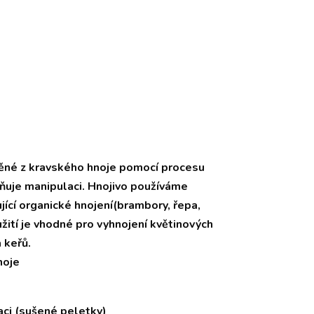
áběné z kravského hnoje pomocí procesu
dňuje manipulaci. Hnojivo používáme
jící organické hnojení(brambory, řepa,
užití je vhodné pro vyhnojení květinových
 keřů.
noje
aci (sušené peletky)