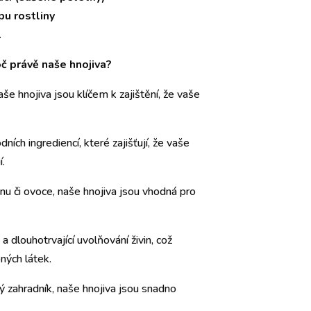
pu rostliny
.
č právě naše hnojiva?
še hnojiva jsou klíčem k zajištění, že vaše
ních ingrediencí, které zajišťují, že vaše
í.
inu či ovoce, naše hnojiva jsou vhodná pro
 a dlouhotrvající uvolňování živin, což
ných látek.
ý zahradník, naše hnojiva jsou snadno