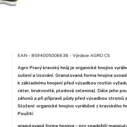
EAN - 8594005006638 - Výrobce AGRO CS
Agro Pravý kravský hnůj je organické hnojivo vyr
sušení a lisování. Granulovaná forma hnojiva usna
k základnímu hnojení před výsadbou rostlin vyžadu
celer, brukvovitá, plodová zelenina). Dále jeho po
záhonů a při přípravě půdy před výsadbou stromů a
Složení: organické hnojivo vyráběné z kravského h
Použití:
granulovaná forma hnojiva – pro snadnější manipul