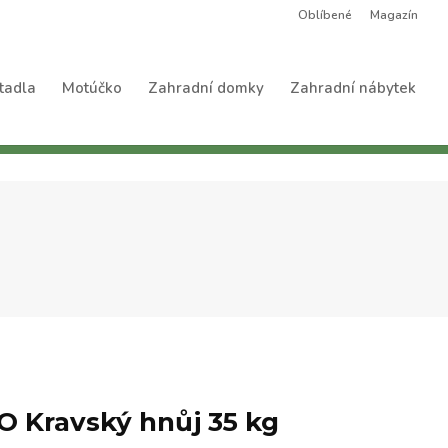
Oblíbené
Magazín
tadla
Motúčko
Zahradní domky
Zahradní nábytek
 Kravský hnůj 35 kg