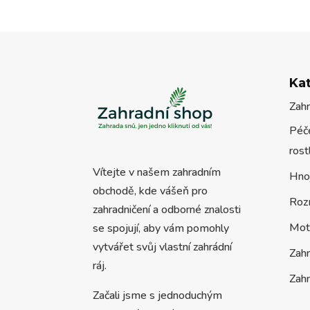
Ka
Zah
Péče
rost
Vítejte v našem zahradním
Hno
obchodě, kde vášeň pro
Roz
zahradničení a odborné znalosti
Mot
se spojují, aby vám pomohly
vytvářet svůj vlastní zahrádní
Zah
ráj.
Zahr
Začali jsme s jednoduchým