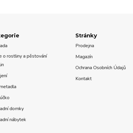
tegorie
Stránky
rada
Prodejna
 o rostliny a pěstování
Magazín
lin
Ochrana Osobních Údajů
jení
Kontakt
metadla
účko
radní domky
adní nábytek