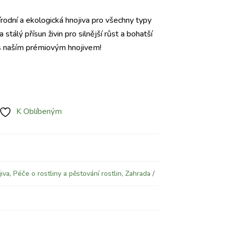
írodní a ekologická hnojiva pro všechny typy
a stálý přísun živin pro silnější růst a bohatší
 s naším prémiovým hnojivem!
K Oblíbeným
iva
,
Péče o rostliny a pěstování rostlin
,
Zahrada