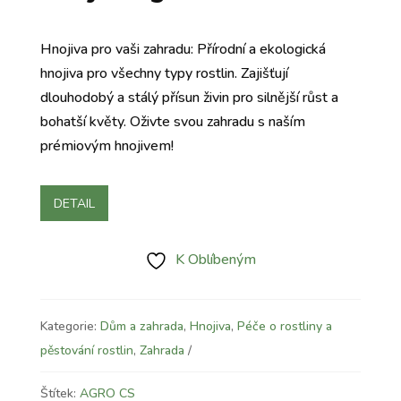
Hnojiva pro vaši zahradu: Přírodní a ekologická
hnojiva pro všechny typy rostlin. Zajišťují
dlouhodobý a stálý přísun živin pro silnější růst a
bohatší květy. Oživte svou zahradu s naším
prémiovým hnojivem!
DETAIL
K Oblíbeným
Kategorie:
Dům a zahrada
,
Hnojiva
,
Péče o rostliny a
pěstování rostlin
,
Zahrada
Štítek:
AGRO CS