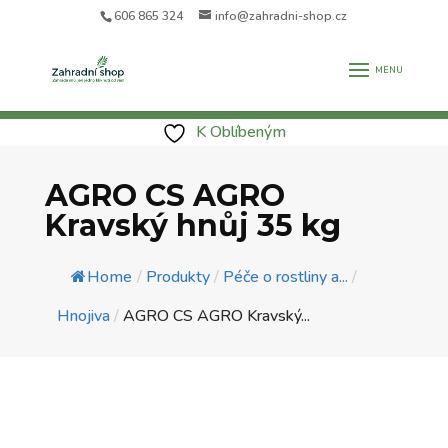
606 865 324
info@zahradni-shop.cz
K Oblíbeným
AGRO CS AGRO
Kravský hnůj 35 kg
Home
/
Produkty
/
Péče o rostliny a...
/
Hnojiva
/
AGRO CS AGRO Kravský...