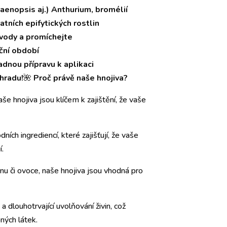
laenopsis aj.) Anthurium, bromélií
atních epifytických rostlin
ů vody a promíchejte
ční období
adnou přípravu k aplikaci
hradu!
🌺
Proč právě naše hnojiva?
še hnojiva jsou klíčem k zajištění, že vaše
ních ingrediencí, které zajišťují, že vaše
í.
inu či ovoce, naše hnojiva jsou vhodná pro
 a dlouhotrvající uvolňování živin, což
ných látek.