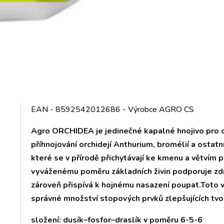
EAN - 8592542012686 - Výrobce AGRO CS
Agro ORCHIDEA je jedinečné kapalné hnojivo pro or
příhnojování orchidejí Anthurium, bromélií a ostatníc
které se v přírodě přichytávají ke kmenu a větvím 
vyváženému poměru základních živin podporuje zdra
zároveň přispívá k hojnému nasazení poupat.Toto v
správné množství stopových prvků zlepšujících tvor
složení: dusík–fosfor–draslík v poměru 6-5-6