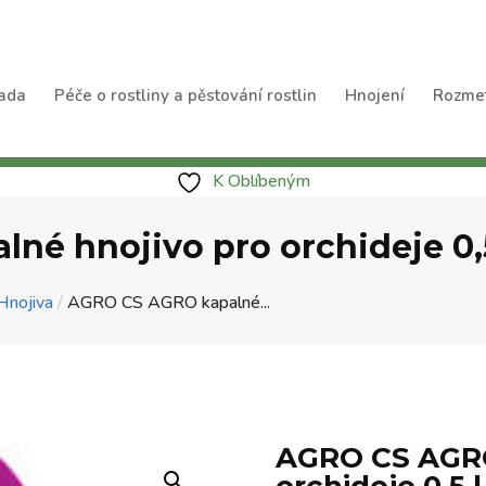
ada
Péče o rostliny a pěstování rostlin
Hnojení
Rozme
K Oblíbeným
né hnojivo pro orchideje 0,5
Hnojiva
/
AGRO CS AGRO kapalné...
AGRO CS AGRO