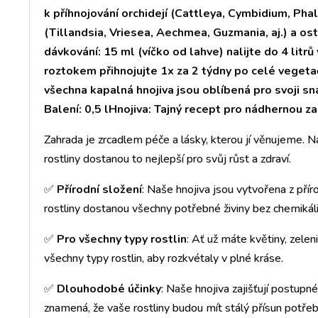
k příhnojování orchidejí (Cattleya, Cymbidium, Pha
(Tillandsia, Vriesea, Aechmea, Guzmania, aj.) a ost
dávkování: 15 ml (víčko od lahve) nalijte do 4 litr
roztokem přihnojujte 1x za 2 týdny po celé vegeta
všechna kapalná hnojiva jsou oblíbená pro svoji sn
Balení: 0,5 l
Hnojiva: Tajný recept pro nádhernou za
Zahrada je zrcadlem péče a lásky, kterou jí věnujeme. Na
rostliny dostanou to nejlepší pro svůj růst a zdraví.
✅
Přírodní složení
: Naše hnojiva jsou vytvořena z přírod
rostliny dostanou všechny potřebné živiny bez chemikáli
✅
Pro všechny typy rostlin
: Ať už máte květiny, zelen
všechny typy rostlin, aby rozkvétaly v plné kráse.
✅
Dlouhodobé účinky
: Naše hnojiva zajišťují postupné
znamená, že vaše rostliny budou mít stálý přísun potřeb