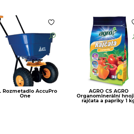
L Rozmetadlo AccuPro
AGRO CS AGRO
One
Organominerální hnoj
rajčata a papriky 1 k