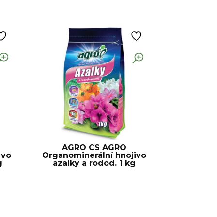
AGRO CS AGRO
ivo
Organominerální hnojivo
g
azalky a rodod. 1 kg