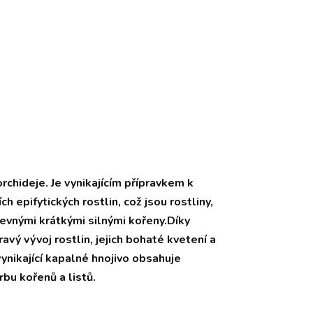
chideje. Je vynikajícím přípravkem k
h epifytických rostlin, což jsou rostliny,
pevnými krátkými silnými kořeny.Díky
vý vývoj rostlin, jejich bohaté kvetení a
ynikající kapalné hnojivo obsahuje
bu kořenů a listů.