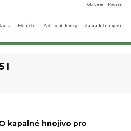
Oblíbené
Magazín
tadla
Motúčko
Zahradní domky
Zahradní nábytek
 l
 kapalné hnojivo pro