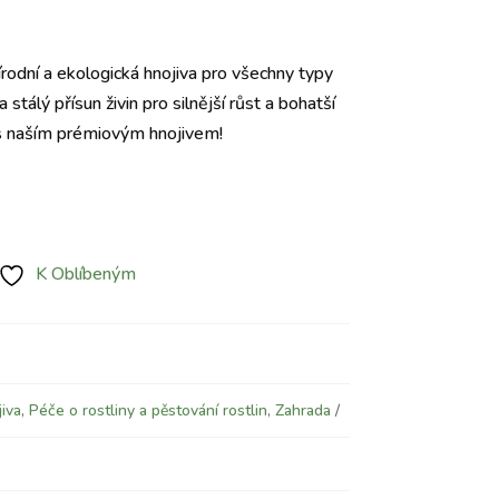
írodní a ekologická hnojiva pro všechny typy
a stálý přísun živin pro silnější růst a bohatší
 s naším prémiovým hnojivem!
K Oblíbeným
iva
,
Péče o rostliny a pěstování rostlin
,
Zahrada