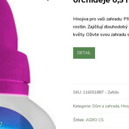
orchideje 0,5 l
Hnojiva pro vaši zahradu: Př
rostlin. Zajišťují dlouhodobý 
květy. Oživte svou zahradu
DETAIL
SKU:
116051887 - Zafido
Kategorie:
Dům a zahrada
,
Hnoj
Štítek:
AGRO CS