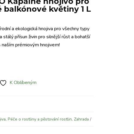
 Kapalné hnojivo pro
 balkónové květiny 1 L
írodní a ekologická hnojiva pro všechny typy
a stálý přísun živin pro silnější růst a bohatší
 s naším prémiovým hnojivem!
K Oblíbeným
iva
,
Péče o rostliny a pěstování rostlin
,
Zahrada