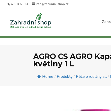
606 865 324
info@zahradni-shop.cz
Zahr
AGRO CS AGRO Kapal
květiny 1 L
Home
/
Produkty
/
Péče o rostliny a...
/