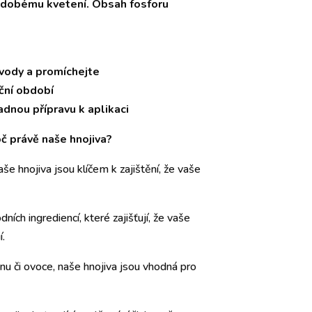
odobému kvetení. Obsah fosforu
ů vody a promíchejte
ční období
adnou přípravu k aplikaci
č právě naše hnojiva?
še hnojiva jsou klíčem k zajištění, že vaše
ních ingrediencí, které zajišťují, že vaše
í.
inu či ovoce, naše hnojiva jsou vhodná pro