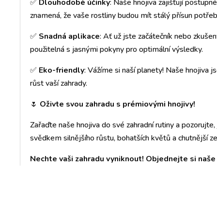
✅
Dlouhodobé účinky
: Naše hnojiva zajišťují postupné
znamená, že vaše rostliny budou mít stálý přísun potřeb
✅
Snadná aplikace
: Ať už jste začátečník nebo zkušen
použitelná s jasnými pokyny pro optimální výsledky.
✅
Eko-friendly
: Vážíme si naší planety! Naše hnojiva j
růst vaší zahrady.
🌷
Oživte svou zahradu s prémiovými hnojivy!
Zařaďte naše hnojiva do své zahradní rutiny a pozorujte,
svědkem silnějšího růstu, bohatších květů a chutnější ze
Nechte vaši zahradu vyniknout! Objednejte si naše 