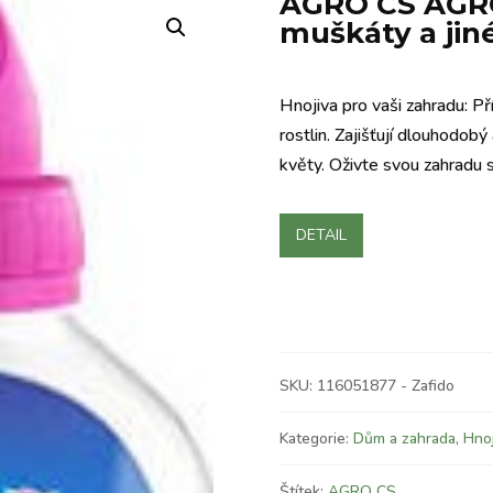
AGRO CS AGRO
muškáty a jiné
Hnojiva pro vaši zahradu: Př
rostlin. Zajišťují dlouhodobý 
květy. Oživte svou zahradu
DETAIL
SKU:
116051877 - Zafido
Kategorie:
Dům a zahrada
,
Hnoj
Štítek:
AGRO CS