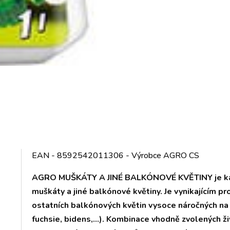
EAN - 8592542011306 - Výrobce AGRO CS
AGRO MUŠKÁTY A JINÉ BALKÓNOVÉ KVĚTINY je kapa
muškáty a jiné balkónové květiny. Je vynikajícím p
ostatních balkónových květin vysoce náročných na ž
fuchsie, bidens,…). Kombinace vhodně zvolených ži