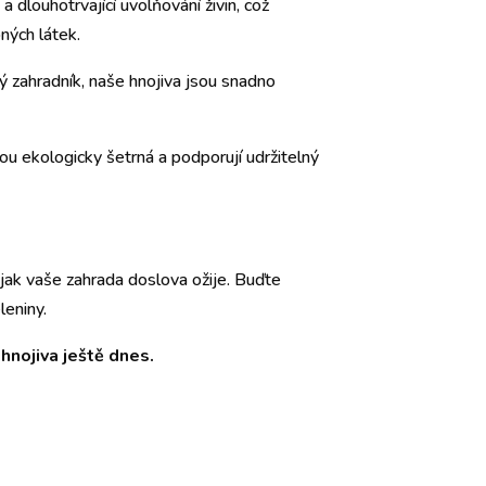
 a dlouhotrvající uvolňování živin, což
ných látek.
ý zahradník, naše hnojiva jsou snadno
sou ekologicky šetrná a podporují udržitelný
 jak vaše zahrada doslova ožije. Buďte
leniny.
hnojiva ještě dnes.