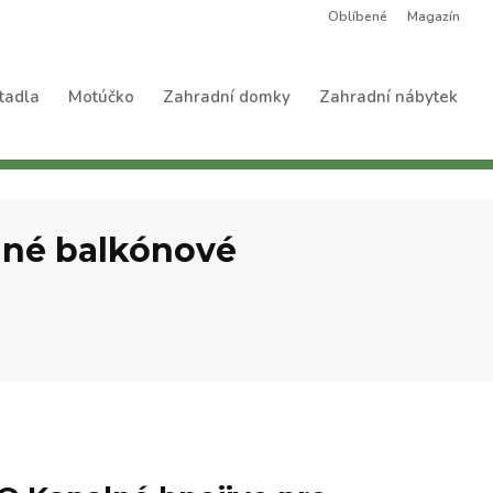
Oblíbené
Magazín
tadla
Motúčko
Zahradní domky
Zahradní nábytek
iné balkónové