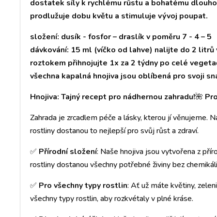
dostatek síly k rychlému růstu a bohatému dlouh
prodlužuje dobu květu a stimuluje vývoj poupat.
složení: dusík - fosfor – draslík v poměru 7 - 4 – 5
dávkování: 15 ml (víčko od lahve) nalijte do 2 litr
roztokem přihnojujte 1x za 2 týdny po celé vegeta
všechna kapalná hnojiva jsou oblíbená pro svoji sn
Hnojiva: Tajný recept pro nádhernou zahradu!
🌺
Pro
Zahrada je zrcadlem péče a lásky, kterou jí věnujeme. Na
rostliny dostanou to nejlepší pro svůj růst a zdraví.
✅
Přírodní složení
: Naše hnojiva jsou vytvořena z přírod
rostliny dostanou všechny potřebné živiny bez chemikáli
✅
Pro všechny typy rostlin
: Ať už máte květiny, zelen
všechny typy rostlin, aby rozkvétaly v plné kráse.