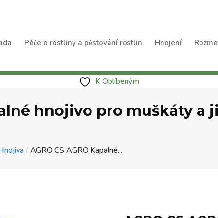
ada
Péče o rostliny a pěstování rostlin
Hnojení
Rozme
K Oblíbeným
né hnojivo pro muškáty a j
Hnojiva
/
AGRO CS AGRO Kapalné...