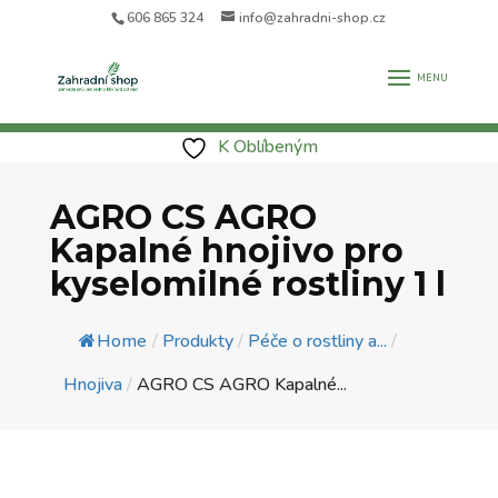
606 865 324
info@zahradni-shop.cz
K Oblíbeným
AGRO CS AGRO
Kapalné hnojivo pro
kyselomilné rostliny 1 l
Home
/
Produkty
/
Péče o rostliny a...
/
Hnojiva
/
AGRO CS AGRO Kapalné...