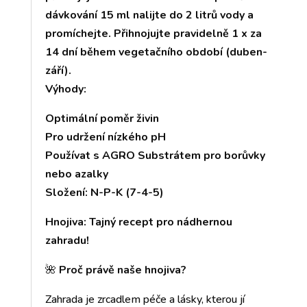
dávkování 15 ml nalijte do 2 litrů vody a
promíchejte. Přihnojujte pravidelně 1 x za
14 dní během vegetačního období (duben-
září).
Výhody:
Optimální poměr živin
Pro udržení nízkého pH
Používat s AGRO Substrátem pro borůvky
nebo azalky
Složení: N-P-K (7-4-5)
Hnojiva: Tajný recept pro nádhernou
zahradu!
🌺
Proč právě naše hnojiva?
Zahrada je zrcadlem péče a lásky, kterou jí