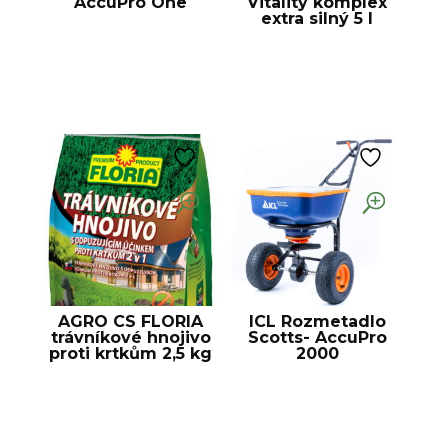
AccuPro One
Vitality komplex
extra silný 5 l
AGRO CS FLORIA
ICL Rozmetadlo
trávníkové hnojivo
Scotts- AccuPro
proti krtkům 2,5 kg
2000