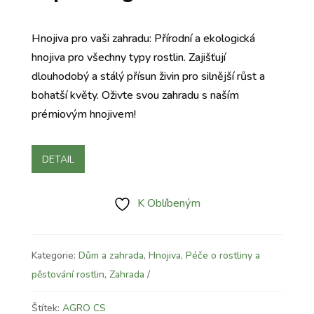
Hnojiva pro vaši zahradu: Přírodní a ekologická
hnojiva pro všechny typy rostlin. Zajišťují
dlouhodobý a stálý přísun živin pro silnější růst a
bohatší květy. Oživte svou zahradu s naším
prémiovým hnojivem!
DETAIL
K Oblíbeným
Kategorie:
Dům a zahrada
,
Hnojiva
,
Péče o rostliny a
pěstování rostlin
,
Zahrada
Štítek:
AGRO CS