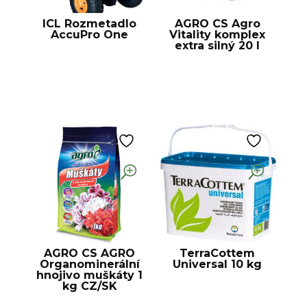
ICL Rozmetadlo
AGRO CS Agro
AccuPro One
Vitality komplex
extra silný 20 l
AGRO CS AGRO
TerraCottem
Organominerální
Universal 10 kg
hnojivo muškáty 1
kg CZ/SK