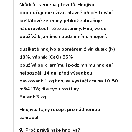
škůdců i semena plevelů. Hnojivo
doporučujeme užívat hlavně při pěstování
košťálové zeleniny, jelikož zabraňuje
nádorovitosti této zeleniny. Hnojivo se
používá k jarnímu i podzimnímu hnojení.
dusíkaté hnojivo s poměrem živin dusík (N)
18%, vápník (CaO) 55%
používá se k jarnímu i podzimnímu hnojení,
nejpozději 14 dní před výsadbou
dávkování: 1 kg hnojiva vystačí cca na 10-50
m&#178; dle typu rostliny
Balení: 3 kg
Hnojiva: Tajný recept pro nádhernou
zahradu!
🌺
Proč právě naše hnojiva?