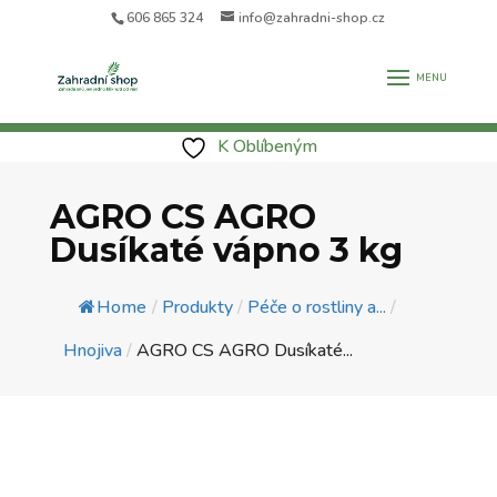
606 865 324
info@zahradni-shop.cz
K Oblíbeným
AGRO CS AGRO
Dusíkaté vápno 3 kg
Home
/
Produkty
/
Péče o rostliny a...
/
Hnojiva
/
AGRO CS AGRO Dusíkaté...