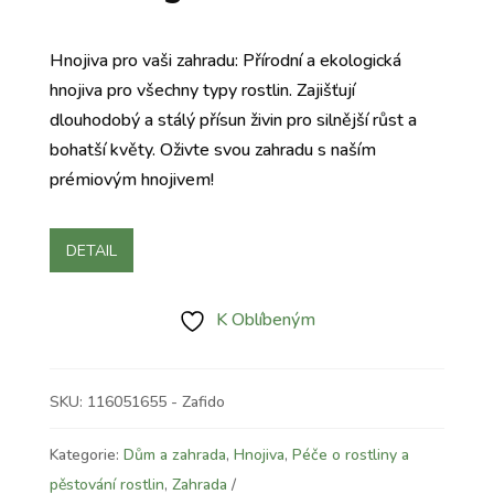
Hnojiva pro vaši zahradu: Přírodní a ekologická
hnojiva pro všechny typy rostlin. Zajišťují
dlouhodobý a stálý přísun živin pro silnější růst a
bohatší květy. Oživte svou zahradu s naším
prémiovým hnojivem!
DETAIL
K Oblíbeným
SKU:
116051655 - Zafido
Kategorie:
Dům a zahrada
,
Hnojiva
,
Péče o rostliny a
pěstování rostlin
,
Zahrada