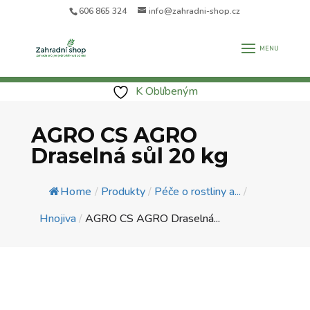
606 865 324
info@zahradni-shop.cz
K Oblíbeným
AGRO CS AGRO
Draselná sůl 20 kg
Home
/
Produkty
/
Péče o rostliny a...
/
Hnojiva
/
AGRO CS AGRO Draselná...