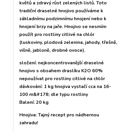
květů a zdravý růst zelených listů. Toto
tradiční draselné hnojivo používáme k
základnímu podzimnímu hnojení nebo k
hnojení brzy na jaře. Hnojivo se nesmím
použít pro rostliny citlivé na chlór
(luskoviny, plodová zelenina, jahody, třešně,
višně, jabloně, drobné ovoce).
složení: nejkoncentrovanější draselné
hnojivo s obsahem draslíku K2O 60%
nepoužívat pro rostliny citlivé na chlór
dávkování: 1 kg hnojiva vystačí cca na 16-
100 m&#178; dle typu rostliny
Balení: 20 kg
Hnojiva: Tajný recept pro nádhernou
zahradu!