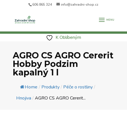
606 865 324
info@zahradni-shop.cz
K Oblíbeným
AGRO CS AGRO Cererit
Hobby Podzim
kapalný 1 l
Home
/
Produkty
/
Péče o rostliny
/
Hnojiva
/
AGRO CS AGRO Cererit...