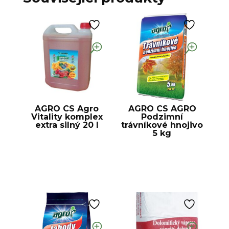
AGRO CS Agro
AGRO CS AGRO
Vitality komplex
Podzimní
extra silný 20 l
trávníkové hnojivo
5 kg