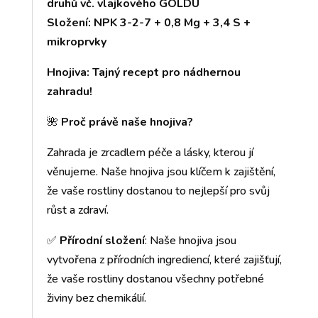
druhů vč. vlajkového GOLDU
Složení: NPK 3-2-7 + 0,8 Mg + 3,4 S +
mikroprvky
Hnojiva: Tajný recept pro nádhernou
zahradu!
🌺
Proč právě naše hnojiva?
Zahrada je zrcadlem péče a lásky, kterou jí
věnujeme. Naše hnojiva jsou klíčem k zajištění,
že vaše rostliny dostanou to nejlepší pro svůj
růst a zdraví.
✅
Přírodní složení
: Naše hnojiva jsou
vytvořena z přírodních ingrediencí, které zajišťují,
že vaše rostliny dostanou všechny potřebné
živiny bez chemikálií.