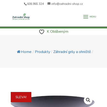
606 865 324
info@zahradni-shop.cz
K Oblíbeným
Home
/
Produkty
/
Záhradní grily a ohniště
/
SLEVA!