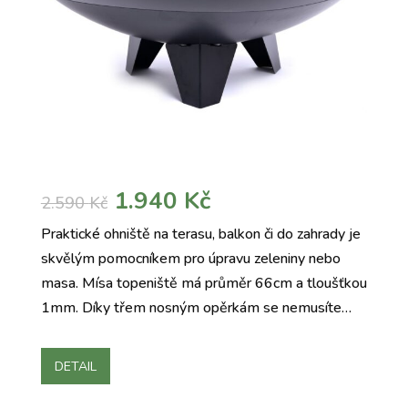
Původní
Aktuální
1.940
Kč
2.590
Kč
cena
cena
Praktické ohniště na terasu, balkon či do zahrady je
byla:
je:
skvělým pomocníkem pro úpravu zeleniny nebo
2.590 Kč.
1.940 Kč.
masa. Mísa topeniště má průměr 66cm a tloušťkou
1mm. Díky třem nosným opěrkám se nemusíte…
DETAIL