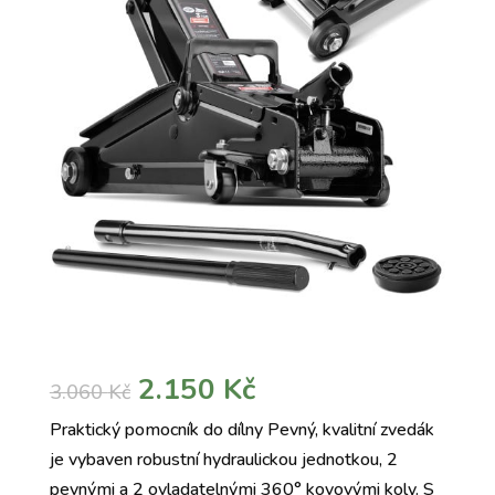
Původní
Aktuální
2.150
Kč
3.060
Kč
cena
cena
Praktický pomocník do dílny Pevný, kvalitní zvedák
byla:
je:
je vybaven robustní hydraulickou jednotkou, 2
3.060 Kč.
2.150 Kč.
pevnými a 2 ovladatelnými 360° kovovými koly. S