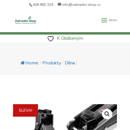
606 865 324
info@zahradni-shop.cz
K Oblíbeným
Home
/
Produkty
/
Dílna
/
SLEVA!