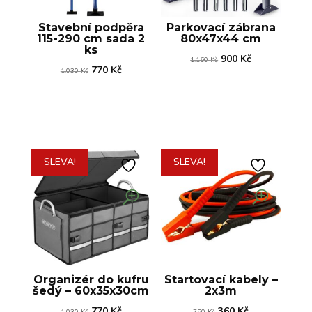
Stavební podpěra
Parkovací zábrana
115-290 cm sada 2
80x47x44 cm
ks
Původní
Aktuální
900
Kč
1.160
Kč
Původní
Aktuální
770
Kč
1.030
Kč
cena
cena
cena
cena
byla:
je:
byla:
je:
1.160 Kč.
900 Kč.
1.030 Kč.
770 Kč.
SLEVA!
SLEVA!
Organizér do kufru
Startovací kabely –
šedý – 60x35x30cm
2x3m
Původní
Aktuální
Původní
Aktuální
770
Kč
360
Kč
1.030
Kč
750
Kč