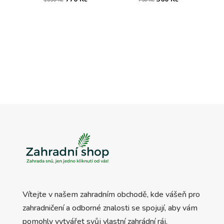
cena
cena
cena
cena
byla:
je:
byla:
je:
1.030 Kč.
770 Kč.
750 Kč.
360 Kč.
Vítejte v našem zahradním obchodě, kde vášeň pro
zahradničení a odborné znalosti se spojují, aby vám
pomohly vytvářet svůj vlastní zahrádní ráj.