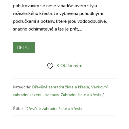
byla:
je:
polstrováním se nese v nadčasovém stylu
1.550 Kč.
1.290 Kč.
režisérského křesla. Je vybavena pohodlnými
područkami a potahy, které jsou vodoodpudivé,
snadno odnímatelné a lze je prát,…
DETAIL
K Oblíbeným
Kategorie:
Dřevěné zahradní židle a křesla
,
Venkovní
zahradní sezení - sestavy
,
Zahradní židle a křesla
Štítek:
Dřevěné zahradní židle a křesla