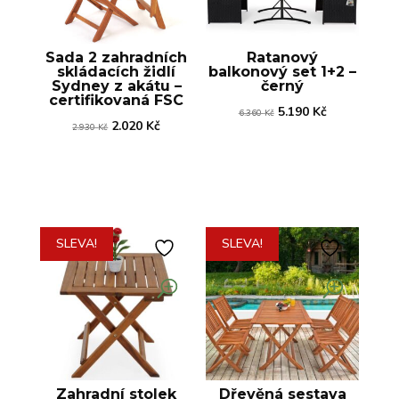
Sada 2 zahradních
Ratanový
skládacích židlí
balkonový set 1+2 –
Sydney z akátu –
černý
certifikovaná FSC
Původní
Aktuální
5.190
Kč
6.360
Kč
Původní
Aktuální
2.020
Kč
2.930
Kč
cena
cena
cena
cena
byla:
je:
byla:
je:
6.360 Kč.
5.190 Kč.
2.930 Kč.
2.020 Kč.
SLEVA!
SLEVA!
Zahradní stolek
Dřevěná sestava