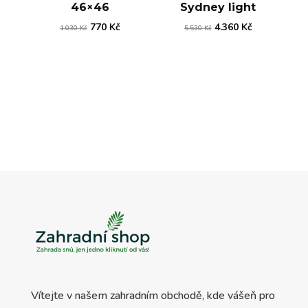
46×46
Sydney light
Původní
Aktuální
Původní
Aktuální
770
Kč
4.360
Kč
1.030
Kč
5.530
Kč
cena
cena
cena
cena
byla:
je:
byla:
je:
1.030 Kč.
770 Kč.
5.530 Kč.
4.360 Kč.
Vítejte v našem zahradním obchodě, kde vášeň pro