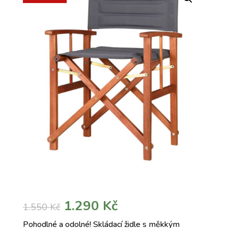
Původní
Aktuální
1.290
Kč
1.550
Kč
cena
cena
Pohodlné a odolné! Skládací židle s měkkým