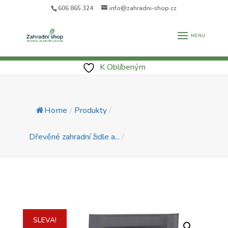
606 865 324
info@zahradni-shop.cz
K Oblíbeným
Home
/
Produkty
/
Dřevěné zahradní židle a...
/
SLEVA!