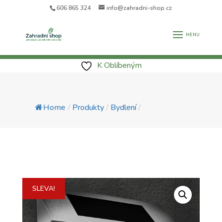
606 865 324
info@zahradni-shop.cz
K Oblíbeným
Home
/
Produkty
/
Bydlení
/
SLEVA!