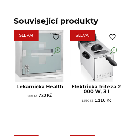
Související produkty
SLEVA!
SLEVA!
Lékárnička Health
Elektrická fritéza 2
000 W, 3 l
Původní
Aktuální
720
Kč
980
Kč
Původní
Aktuální
1.110
Kč
1.630
Kč
cena
cena
cena
cena
byla:
je:
byla:
je:
980 Kč.
720 Kč.
1.630 Kč.
1.110 Kč.