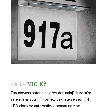
Původní
Aktuální
330
Kč
720
Kč
cena
cena
Zabudovaná baterie se přes den nabíjí slunečním
byla:
je:
zářením na solárním panelu. Jakmile se setmí, 4
720 Kč.
330 Kč.
LED diody se automaticky zapnou pomocí