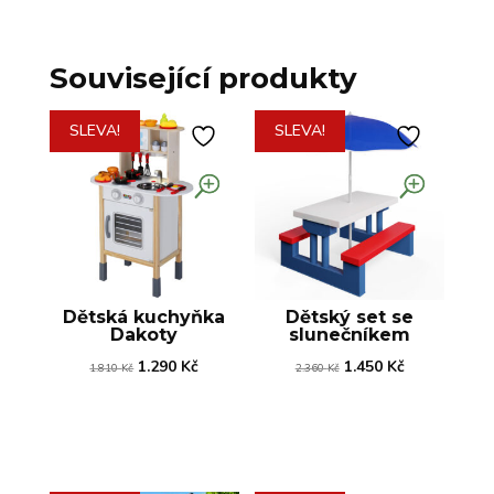
Související produkty
SLEVA!
SLEVA!
Dětská kuchyňka
Dětský set se
Dakoty
slunečníkem
Původní
Aktuální
Původní
Aktuální
1.290
Kč
1.450
Kč
1.810
Kč
2.360
Kč
cena
cena
cena
cena
byla:
je:
byla:
je:
1.810 Kč.
1.290 Kč.
2.360 Kč.
1.450 Kč.