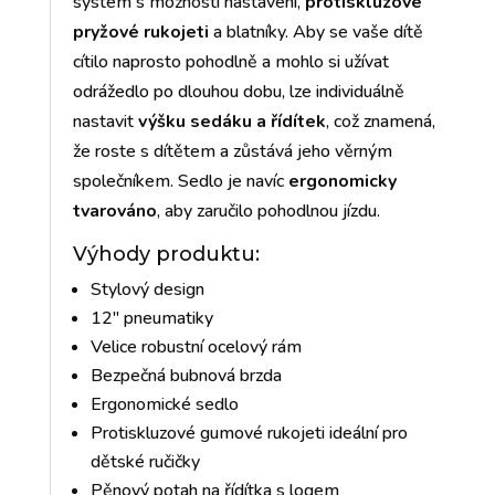
systém s možností nastavení,
protiskluzové
pryžové rukojeti
a blatníky. Aby se vaše dítě
cítilo naprosto pohodlně a mohlo si užívat
odrážedlo po dlouhou dobu, lze individuálně
nastavit
výšku sedáku a řídítek
, což znamená,
že roste s dítětem a zůstává jeho věrným
společníkem. Sedlo je navíc
ergonomicky
tvarováno
, aby zaručilo pohodlnou jízdu.
Výhody produktu:
Stylový design
12" pneumatiky
Velice robustní ocelový rám
Bezpečná bubnová brzda
Ergonomické sedlo
Protiskluzové gumové rukojeti ideální pro
dětské ručičky
Pěnový potah na řídítka s logem