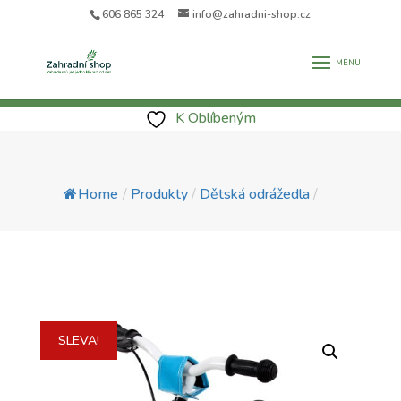
606 865 324
info@zahradni-shop.cz
K Oblíbeným
Home
/
Produkty
/
Dětská odrážedla
/
SLEVA!