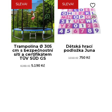
SLEVA!
SLEVA!
Trampolína Ø 305
Dětská hrací
cm s bezpečnostní
podložka Juna
sítí a certifikátem
Původní
Aktuální
750
Kč
TÜV SÜD GS
1.010
Kč
cena
cena
Původní
Aktuální
5.190
Kč
6.360
Kč
byla:
je:
cena
cena
1.010 Kč.
750 Kč.
byla:
je:
6.360 Kč.
5.190 Kč.