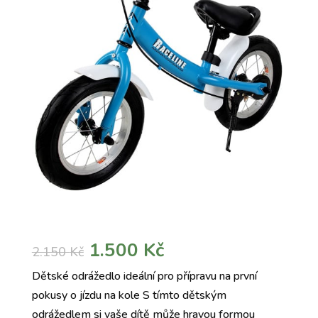
Původní
Aktuální
1.500
Kč
2.150
Kč
cena
cena
Dětské odrážedlo ideální pro přípravu na první
byla:
je:
pokusy o jízdu na kole S tímto dětským
2.150 Kč.
1.500 Kč.
odrážedlem si vaše dítě může hravou formou